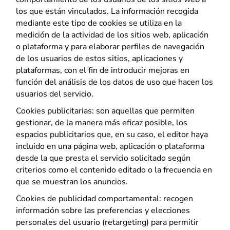
lo mejor
los que están vinculados. La información recogida
posible
mediante este tipo de cookies se utiliza en la
durante su
medición de la actividad de los sitios web, aplicación
visita. Si
o plataforma y para elaborar perfiles de navegación
rechaza estas
de los usuarios de estos sitios, aplicaciones y
cookies,
algunas
plataformas, con el fin de introducir mejoras en
funciones
función del análisis de los datos de uso que hacen los
desaparecerán
usuarios del servicio.
del sitio web.
Cookies publicitarias: son aquellas que permiten
gestionar, de la manera más eficaz posible, los
espacios publicitarios que, en su caso, el editor haya
Marketing
Al compartir sus
incluido en una página web, aplicación o plataforma
intereses y
desde la que presta el servicio solicitado según
comportamiento
criterios como el contenido editado o la frecuencia en
mientras visita
que se muestran los anuncios.
nuestro sitio,
aumenta sus
Cookies de publicidad comportamental: recogen
posibilidades de
información sobre las preferencias y elecciones
ver ofertas y
personales del usuario (retargeting) para permitir
contenido