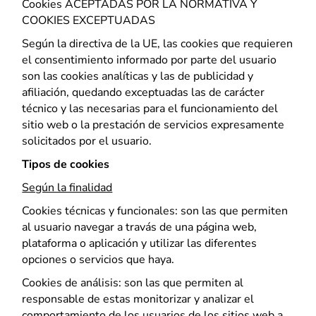
sitio web
Cookies ACEPTADAS POR LA NORMATIVA Y
funcione.
COOKIES EXCEPTUADAS
Según la directiva de la UE, las cookies que requieren
el consentimiento informado por parte del usuario
Estadísticas
son las cookies analíticas y las de publicidad y
Para que
afiliación, quedando exceptuadas las de carácter
podamos
técnico y las necesarias para el funcionamiento del
mejorar la
funcionalidad
sitio web o la prestación de servicios expresamente
y la
solicitados por el usuario.
estructura
Tipos de cookies
del sitio web,
en función de
Según la finalidad
cómo se
utiliza el sitio
Cookies técnicas y funcionales: son las que permiten
web.
al usuario navegar a travás de una página web,
plataforma o aplicación y utilizar las diferentes
opciones o servicios que haya.
Experiencia
Cookies de análisis: son las que permiten al
Para que
nuestro sitio
responsable de estas monitorizar y analizar el
web funcione
comportamiento de los usuarios de los sitios web a