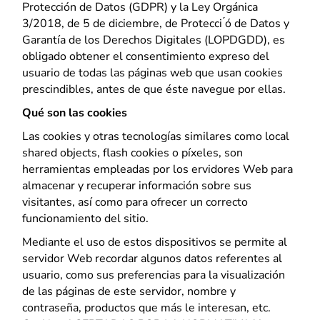
Protección de Datos (GDPR) y la Ley Orgánica
3/2018, de 5 de diciembre, de Protecci ́ó de Datos y
Garantía de los Derechos Digitales (LOPDGDD), es
obligado obtener el consentimiento expreso del
usuario de todas las páginas web que usan cookies
prescindibles, antes de que éste navegue por ellas.
Qué son las cookies
Las cookies y otras tecnologías similares como local
shared objects, flash cookies o píxeles, son
herramientas empleadas por los ervidores Web para
almacenar y recuperar información sobre sus
visitantes, así como para ofrecer un correcto
Necesario
funcionamiento del sitio.
Estas
cookies no
Mediante el uso de estos dispositivos se permite al
son
servidor Web recordar algunos datos referentes al
opcionales.
usuario, como sus preferencias para la visualización
Son
de las páginas de este servidor, nombre y
necesarios
contraseña, productos que más le interesan, etc.
para que el