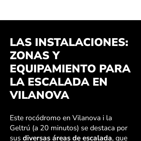
lo mejor
posible
durante su
visita. Si
rechaza estas
cookies,
LAS INSTALACIONES:
algunas
funciones
ZONAS Y
desaparecerán
del sitio web.
EQUIPAMIENTO PARA
LA ESCALADA EN
Marketing
Al compartir sus
VILANOVA
intereses y
comportamiento
mientras visita
nuestro sitio,
Este rocódromo en Vilanova i la
aumenta sus
Geltrú (a 20 minutos) se destaca por
posibilidades de
ver ofertas y
sus
diversas áreas de escalada
, que
contenido