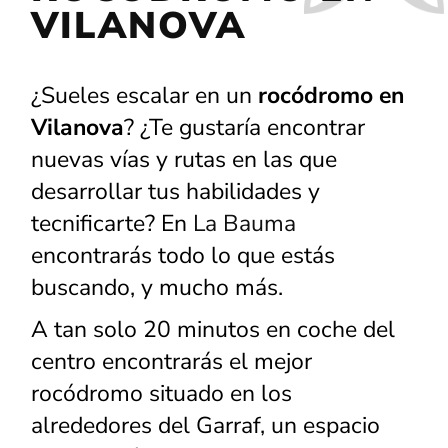
VILANOVA
¿Sueles escalar en un
rocódromo en
Vilanova
? ¿Te gustaría encontrar
nuevas vías y rutas en las que
desarrollar tus habilidades y
tecnificarte? En
La Bauma
encontrarás todo lo que estás
buscando, y mucho más.
Necesario
Estas
A tan solo 20 minutos en coche del
cookies no
son
centro encontrarás el mejor
opcionales.
rocódromo situado en los
Son
necesarios
alrededores del Garraf, un espacio
para que el