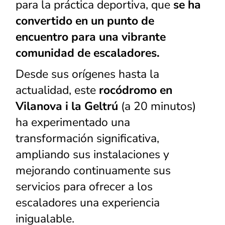
para la práctica deportiva, que
se ha
sitio web
funcione.
convertido en un punto de
encuentro para una vibrante
Estadísticas
comunidad de escaladores.
Para que
podamos
Desde sus orígenes hasta la
mejorar la
funcionalidad
actualidad, este
rocódromo en
y la
Vilanova i la Geltrú
(a 20 minutos)
estructura
del sitio web,
ha experimentado una
en función de
transformación significativa,
cómo se
utiliza el sitio
ampliando sus instalaciones y
web.
mejorando continuamente sus
servicios para ofrecer a los
Experiencia
escaladores una experiencia
Para que
nuestro sitio
inigualable.
web funcione