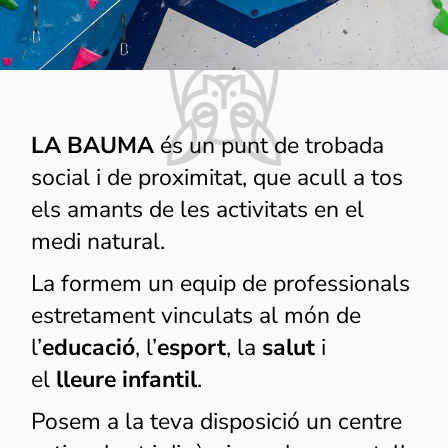
Són
necessaris
perquè el
lloc web
funcioni.
LA BAUMA
és un punt de trobada
Estadístiques
social i de proximitat, que acull a tos
Per tal que
els amants de les activitats en el
millorem la
funcionalitat i
medi natural.
l'estructura del
lloc web, en
La formem un equip de professionals
funció de com
s'utilitza el lloc
estretament vinculats al món de
web.
l’
educació
, l’
esport
, la
salut
i
el
lleure infantil
.
Experiència
Per tal que el
Posem a la teva disposició un centre
nostre lloc