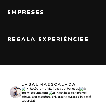
EMPRESES
REGALA EXPERIÈNCIES
LABAUMAESCALADA
Rocòdrom a Vilafranca del Penedès
info@labauma.com
Activitats per infants i
adults, extraescolars, aniversaris, cursos d'iniciació i
seguretat