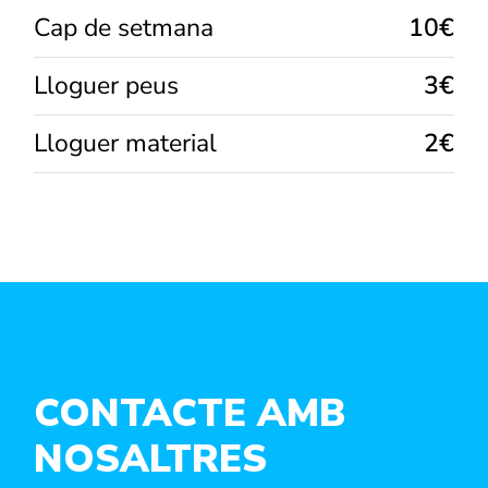
augmenteu les
Cap de setmana
10€
possibilitats
de veure
contingut i
Lloguer peus
3€
ofertes
personalitzats.
Lloguer material
2€
CONTACTE AMB
NOSALTRES