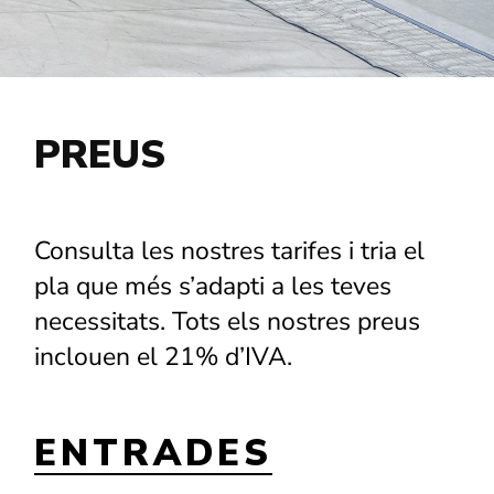
Són
necessaris
perquè el
lloc web
funcioni.
PREUS
Estadístiques
Per tal que
millorem la
Consulta les nostres tarifes i tria el
funcionalitat i
l'estructura del
pla que més s’adapti a les teves
lloc web, en
funció de com
necessitats. Tots els nostres preus
s'utilitza el lloc
inclouen el 21% d’IVA.
web.
Experiència
ENTRADES
Per tal que el
nostre lloc